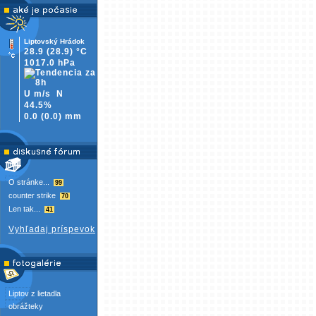
Liptovský Hrádok
28.9
(28.9)
°C
1017.0 hPa
U m/s
N
44.5%
0.0
(
0.0)
mm
O stránke...
99
counter strike
70
Len tak...
41
Vyhľadaj príspevok
Liptov z lietadla
obrážteky