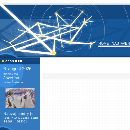
HOME
NASTAVEN
6. august 2026
meniny má
Jozefína
zajtra Štefánia
Naozaj múdry je
ten, kto pozná sám
seba. Tolstoj