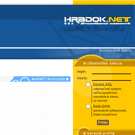
animované menu
login:
heslo:
Chcem SSL
zabezpečené spojenie,
väčšia bezpečnosť
komunikácie klienta
so servrom
Auto login
automatické prihlasovanie,
žiadna bezpečnosť