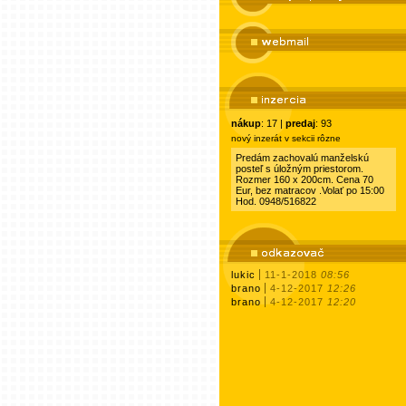
nákup
: 17 |
predaj
: 93
nový inzerát v sekcii rôzne
Predám zachovalú manželskú
posteľ s úložným priestorom.
Rozmer 160 x 200cm. Cena 70
Eur, bez matracov .Volať po 15:00
Hod. 0948/516822
lukic
11-1-2018
08:56
brano
4-12-2017
12:26
brano
4-12-2017
12:20