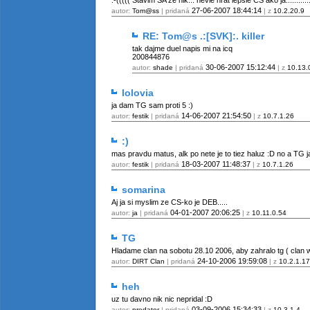
:-((((( Stavim SA ze nik... nevie hrat lepsie CS ako ja.....:::::::::
27-06-2007
18:44:14
autor:
Tom@ss
| pridaná
| z
10.2.20.9
RE: Tom@s .:[SVK]:. killer
tak dajme duel napis mi na icq
200844876
30-06-2007
15:12:44
autor:
shade
| pridaná
| z
10.13.
lolovia
ja dam TG sam proti 5 :)
14-06-2007
21:54:50
autor:
festik
| pridaná
| z
10.7.1.26
:)
mas pravdu matus, alk po nete je to tiez haluz :D no a TG ja 
18-03-2007
11:48:37
autor:
festik
| pridaná
| z
10.7.1.26
somarina
Aj ja si myslim ze CS-ko je DEB.....
04-01-2007
20:06:25
autor:
ja
| pridaná
| z
10.11.0.54
TG
Hladame clan na sobotu 28.10 2006, aby zahralo tg ( clan 
24-10-2006
19:59:08
autor:
DIRT Clan
| pridaná
| z
10.2.1.17
heh
uz tu davno nik nic nepridal :D
03-09-2006
15:34:33
autor:
predator
| pridaná
| z
10.3.1.4