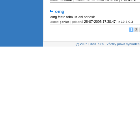
omg
omg festo teba uz ani neriesit
28-07-2006
17:30:47
autor:
genius
| pridaná
| z
10.3.0.3
1
2
(c) 2005 Fibris, s.r.o., Všetky práva vyhraden