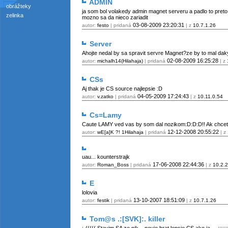
ADMIN
obrážteky
ja som bol volakedy admin magnet serveru a padlo to preto 
zelinka
mozno sa da nieco zariadit
03-08-2009
23:20:31
autor:
festo
| pridaná
| z
10.7.1.26
Server
Ahojte nedal by sa spravit servre Magnet?ze by to mal daky
02-08-2009
16:25:28
autor:
michalh14(Hilahaja)
| pridaná
| z
CSs
Aj thak je CS source najlepsie :D
04-05-2009
17:24:43
autor:
v.zatko
| pridaná
| z
10.11.0.54
Cs=Lamy
Caute LAMY ved vas by som dal nozikom:D:D:D!! Ak chcete
12-12-2008
20:55:22
autor:
wE[a]K ?! 1Hilahaja
| pridaná
| z
uau... kounterstrajk
17-06-2008
22:44:36
autor:
Roman_Boss
| pridaná
| z
10.2.
E
lolovia
13-10-2007
18:51:09
autor:
festik
| pridaná
| z
10.7.1.26
Tom@s .:[SVK]:. killer