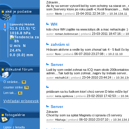
Zdravim ,
Ak by sa server vytvoril bol by som ochotny sa starat on ,
som 3servery ktore po roku padli =( Kvoli financiam ,... K
15-04-2011
22:34:19
autor:
Merlo
| pridaná
| z
10.34.134.11
WH
Liptovský Hrádok
31.5
(31.5)
°C
kdo chce WH zajdite na www.tobys.dk a inac nehackujte :)
1016.8 hPa
23-03-2011
18:47:16
autor:
roman.bobrovcan
| pridaná
| z
10
zahrám si
U m/s
N
Hrávam aktívne a vedle by som zhonať tak 4 - 5 lludí čo by
24.4%
06-07-2010
23:27:08
autor:
floro
| pridaná
| z
10.2.11.10
0.0
(
0.0)
mm
Server
Ludi by som vedel zohnat na ICQ mam okolo 200kontaktov
admin....Tak ludi by som zohnal...najprv by trebalo server..
23-04-2010
23:44:24
autor:
michalh14
| pridaná
| z
10.34.13
O stránke...
99
counter strike
70
pridávam sa ku ľudkom ktorí chcú server:D lebo môže byť 
Len tak...
41
23-02-2010
17:42:53
autor:
iveta.spirkova
| pridaná
| z
10.34
Vyhľadaj príspevok
Server
Zdravim
Chcel by som sa spitat Magnetu ci spravia cS servery
06-02-2010
23:07:10
autor:
Hilahaja
| pridaná
| z
10.34.134.
Liptov z lietadla