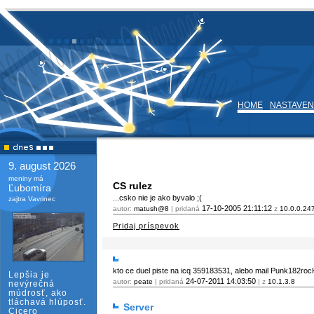
HOME
NASTAVEN
9. august 2026
meniny má
CS rulez
Ľubomíra
...csko nie je ako byvalo ;(
zajtra Vavrinec
17-10-2005
21:11:12
autor:
matush@8
| pridaná
z
10.0.0.24
Pridaj príspevok
kto ce duel piste na icq 359183531, alebo mail Punk182r
Lepšia je
24-07-2011
14:03:50
autor:
peate
| pridaná
| z
10.1.3.8
nevýrečná
múdrosť, ako
tláchavá hlúposť.
Server
Cicero