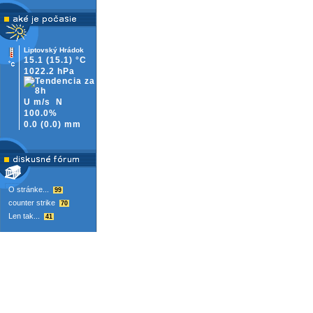
Liptovský Hrádok
15.1
(15.1)
°C
1022.2 hPa
U m/s
N
100.0%
0.0
(
0.0)
mm
O stránke...
99
counter strike
70
Len tak...
41