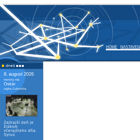
HOME
NASTAVEN
8. august 2026
meniny má
Oskár
zajtra Ľubomíra
Zajtrajší deň je
žiakom
včerajšieho dňa.
Syrus