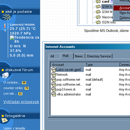
Liptovský Hrádok
25.7
(25.7)
°C
Spustíme MS Outlook, dáme nás
1020.7 hPa
U m/s
N
37.8%
0.0
(
0.0)
mm
O stránke...
99
counter strike
70
Len tak...
41
Vyhľadaj príspevok
Liptov z lietadla