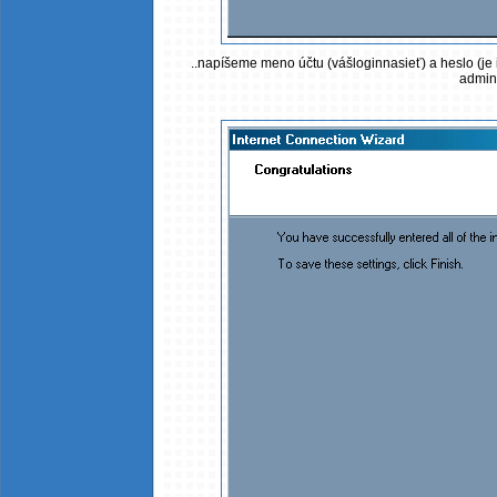
..napíšeme meno účtu (vášloginnasieť) a heslo (je i
admini