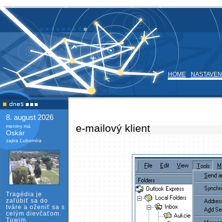
HOME
NASTAVEN
8. august 2026
e-mailový klient
meniny má
Oskár
zajtra Ľubomíra
Tragédia je
zaľúbiť sa do
tváre a oženiť sa s
celým dievčaťom.
Tuwim