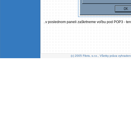
..v poslednom paneli zaškrtneme voľbu pod POP3 - ten
(c) 2005 Fibris, s.r.o., Všetky práva vyhraden