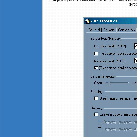
.. objavený účet by mal mať názov mail.hradok.net a
(Prop