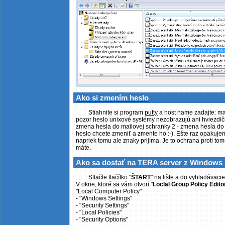
Ako si zmením heslo
Stiahnite si program
putty
a host name zadajte: ma
pozor heslo unixové systémy nezobrazujú ani hviezd
zmena hesla do mailovej schranky 2 - zmena hesla do 
heslo chcete zmeniť a zmente ho :-). Ešte raz opakujem
napriek tomu ale znaky prijíma. Je to ochrana proti to
máte.
Ako sa dostať na TERA server z Windows 7
Stlačte tlačítko "
ŠTART
" na lište a do vyhladávac
V okne, ktoré sa vám otvorí "
Loclal Group Policy Edito
"Local Computer Policy"
- "Windows Settings"
- "Security Settings"
- "Local Policies"
- "Security Options"