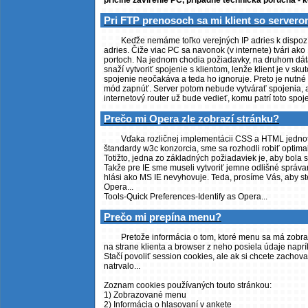
príčine zavírenie PC, prípadne technická porucha - k
Pri FTP prenosoch sa mi klient so serverom
Keďže nemáme toľko verejných IP adries k dispozíci
adries. Čiže viac PC sa navonok (v internete) tvári ak
portoch. Na jednom chodia požiadavky, na druhom dát
snaží vytvoriť spojenie s klientom, lenže klient je v sku
spojenie neočakáva a teda ho ignoruje. Preto je nutné
mód zapnúť. Server potom nebude vytvárať spojenia, al
internetový router už bude vedieť, komu patrí toto spoj
Prečo mi Opera zle zobrazí stránku?
Vďaka rozličnej implementácii CSS a HTML jednot
štandardy w3c konzorcia, sme sa rozhodli robiť optimal
Totižto, jedna zo základných požiadaviek je, aby bola 
Takže pre IE sme museli vytvoriť jemne odlišné správa
hlási ako MS IE nevyhovuje. Teda, prosíme Vás, aby ste 
Opera...
Tools-Quick Preferences-Identify as Opera...
Prečo mi prepína menu?
Pretože informácia o tom, ktoré menu sa má zobrazi
na strane klienta a browser z neho posiela údaje napríkl
Stačí povoliť session cookies, ale ak si chcete zachov
natrvalo...
Zoznam cookies používaných touto stránkou:
1) Zobrazované menu
2) Informácia o hlasovaní v ankete