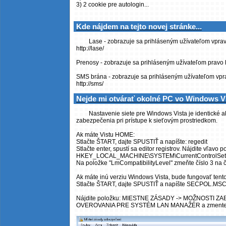
3) 2 cookie pre autologin...
Kde nájdem na tejto novej stránke...
Lase - zobrazuje sa prihláseným užívateľom vpravo
http://lase/
Prenosy - zobrazuje sa prihláseným užívateľom pravo
SMS brána - zobrazuje sa prihláseným užívateľom vprav
http://sms/
Nejde mi otvárať okolné PC vo Windows V
Nastavenie siete pre Windows Vista je identické ak
zabezpečenia pri prístupe k sieťovým prostriedkom.
Ak máte Vistu HOME:
Stlačte ŠTART, dajte SPUSTIŤ a napíšte: regedit
Stlačte enter, spustí sa editor registrov. Nájdite vľavo po
HKEY_LOCAL_MACHINE\SYSTEM\CurrentControlSet\C
Na položke "LmCompatibilityLevel" zmeňte číslo 3 na čí
Ak máte inú verziu Windows Vista, bude fungovať tent
Stlačte ŠTART, dajte SPUSTIŤ a napíšte SECPOL.MSC
Nájdite položku: MIESTNE ZÁSADY -> MOŽNOSTI Z
OVEROVANIA PRE SYSTÉM LAN MANAŽÉR a zmente 