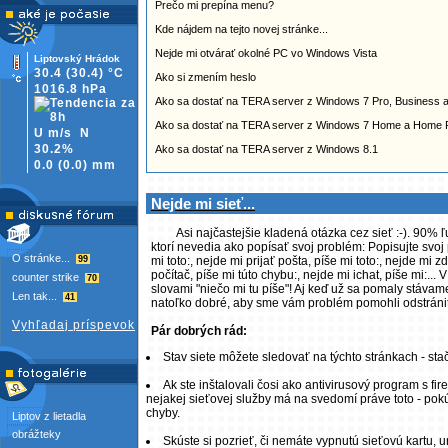
Prečo mi prepína menu?
Kde nájdem na tejto novej stránke...
Nejde mi otvárať okolné PC vo Windows Vista
Liptovský Hrádok
30.4
(30.4)
°C
Ako si zmením heslo
1016.8 hPa
Ako sa dostať na TERA server z Windows 7 Pro, Business a
Ako sa dostať na TERA server z Windows 7 Home a Home
U m/s
N
30.2%
Ako sa dostať na TERA server z Windows 8.1
0.0
(
0.0)
mm
Nejde mi sieť...
Asi najčastejšie kladená otázka cez sieť :-). 90% ľu
ktorí nevedia ako popísať svoj problém: Popisujte svoj
O stránke...
99
mi toto:, nejde mi prijať pošta, píše mi toto:, nejde mi 
počítač, píše mi túto chybu:, nejde mi ichat, píše mi
counter strike
70
slovami "niečo mi tu píše"! Aj keď už sa pomaly stávame
Len tak...
41
natoľko dobré, aby sme vám problém pomohli odstráni
Vyhľadaj príspevok
Pár dobrých rád:
Stav siete môžete sledovať na týchto stránkach - stač
Ak ste inštalovali čosi ako antivirusový program s f
nejakej sieťovej služby má na svedomí práve toto - pokús
chyby.
Liptov z lietadla
obrážteky
Skúste si pozrieť, či nemáte vypnutú sieťovú kartu, u