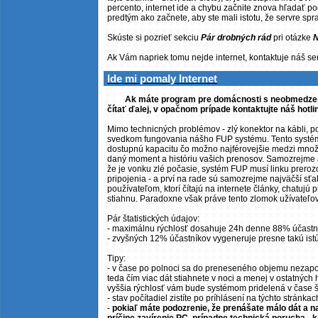
percento, internet ide a chybu začnite znova hľadať 
predtým ako začnete, aby ste mali istotu, že servre spra
Skúste si pozrieť sekciu
Pár drobných rád
pri otázke
N
Ak Vám napriek tomu nejde internet, kontaktuje náš serv
Ide mi pomaly Internet
Ak máte program pre domácnosti s neobmedzený
čítať ďalej, v opačnom prípade kontaktujte náš hotli
Mimo technicných problémov - zlý konektor na kábli, po
svedkom fungovania nášho FUP systému. Tento systém j
dostupnú kapacitu čo možno najférovejšie medzi množ
daný moment a históriu vašich prenosov. Samozrejme ak 
že je vonku zlé počasie, systém FUP musí linku prerozd
pripojenia - a prví na rade sú samozrejme najväčší sťah
používateľom, ktorí čítajú na internete články, chatujú 
stiahnu. Paradoxne však práve tento zlomok užívateľov 
Pár štatistických údajov:
- maximálnu rýchlosť dosahuje 24h denne 88% účastn
- zvyšných 12% účastníkov vygeneruje presne takú is
Tipy:
- v čase po polnoci sa do preneseného objemu nezapočí
teda čím viac dát stiahnete v noci a menej v ostatných
vyššia rýchlosť vám bude systémom pridelená v čase 
- stav počítadiel zistíte po príhlásení na týchto stránka
-
pokiaľ máte podozrenie, že prenášate málo dát a n