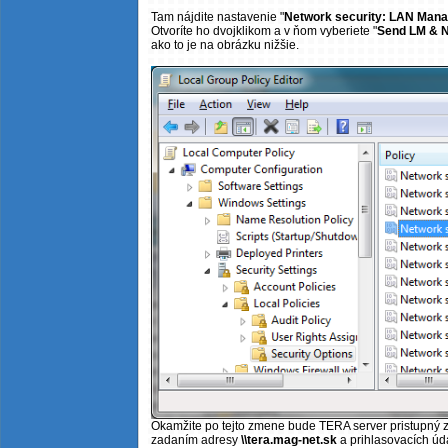
Tam nájdite nastavenie "
Network security: LAN Manag
Otvoríte ho dvojklikom a v ňom vyberiete "
Send LM & N
ako to je na obrázku nižšie.
Okamžite po tejto zmene bude TERA server pristupný
zadaním adresy
\\tera.mag-net.sk
a prihlasovacích úda