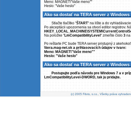
Meno: MAGNET\"Vaše meno""
Heslo: "Vaše heslo"
Ako sa dostať na TERA server z Window
Stlačte tlačítko "
ŠTART
" na lište a do vyhladávac
Po akceptácii upozornenia sa otvorí editor registrov. Ná
HKEY_LOCAL_MACHINE\SYSTEM\CurrentControlSet
Na položke "
LmCompatibilityLevel
" zmeňte číslo
3
na 
Po reštarte PC bude TERA server pristupný z akehok
\\tera.mag-net.sk
a prihlasovacích údajov v tvare:
Meno: MAGNET\"Vaše meno""
Heslo: "Vaše heslo"
Ako sa dostať na TERA server z Windows 
Postupujte podľa návodu pre Windows 7 a v prí
LmCompatibilityLevel-DWORD, tak ju pridajte.
(c) 2005 Fibris, s.r.o., Všetky práva vyhraden