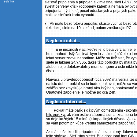
zelinka
sieťové pripojenia a pripojenie k miestnej sieti LAN (L
svietiť červený krížik (odpojený kábel) a nemala by byť 
pripojenia - rýchlosť, počet odoslaných a prijatých pake
mali ste sieťovú kartu vypnutú.
Ak máte bezdrôtovú prípojku, skúste vypnúť bezdrôto
elektrickej siete na 10 sekúnd, potom zreštartujte PC.
Nejde mi ichat...
Tu je možností viac, keďže je to beta verzia, nie j
ho nenahodí. Istý čas trvá, kým to zistíme (môžete o to
ichat server znovu nahodíme. Môže sa tiež stať, že v
siete je takmer 24/7/365, takže táto porucha by mala b
alebo nie je detekovateľný monitoringom a ešte nikto h
číslo.
Najväčšiu pravdepodobnosť (cca 90%) má verzia, že ste
na istú dobu - pokiaľ sa to bude opakovať, môže sa vám
zväčša bez zmyslu) je braný ako istý ban, opakované n
Opätovné zapojenie je možné po cca 24h.
Nejde mi Internet...
Pokiaľ máte balík s dátovým obmedzením - skontrol
http://proxy/
, ak vám ostáva záporná suma, znamená to, ž
sa deje každých 15 minút (z kapacitných dôvodov) a za
sa vám potom pri kúpe kreditu samozrejme započítajú.
Ak máte ešte kredit, prípadne máte zaplatený dátovo n
tejto stránke - Sieť, stav siete), či je dostupná inet G