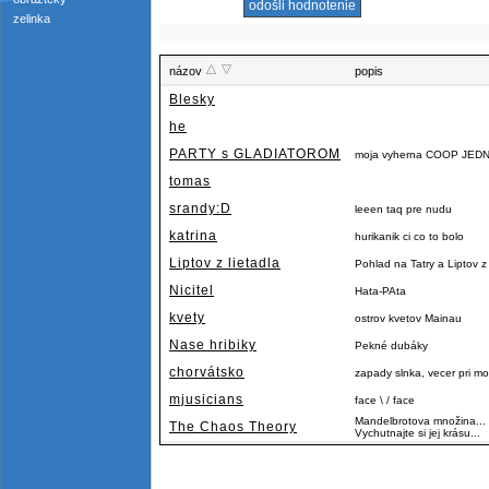
zelinka
názov
popis
Blesky
he
PARTY s GLADIATOROM
moja vyherna COOP JE
tomas
srandy:D
leeen taq pre nudu
katrina
hurikanik ci co to bolo
Liptov z lietadla
Pohlad na Tatry a Liptov
Nicitel
Hata-PAta
kvety
ostrov kvetov Mainau
Nase hribiky
Pekné dubáky
chorvátsko
zapady slnka, vecer pri m
mjusicians
face \ / face
Mandelbrotova množina... J
The Chaos Theory
Vychutnajte si jej krásu...