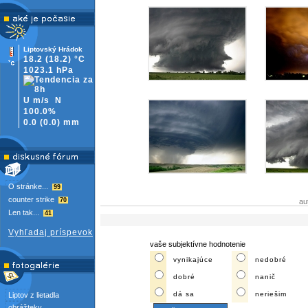
Liptovský Hrádok
18.2
(18.2)
°C
1023.1 hPa
U m/s
N
100.0%
0.0
(
0.0)
mm
O stránke...
99
counter strike
70
au
Len tak...
41
Vyhľadaj príspevok
vaše subjektívne hodnotenie
vynikajúce
nedobré
dobré
nanič
dá sa
neriešim
Liptov z lietadla
obrážteky