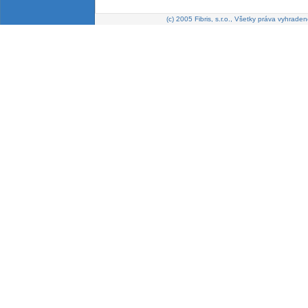
(c) 2005 Fibris, s.r.o., Všetky práva vyhraden