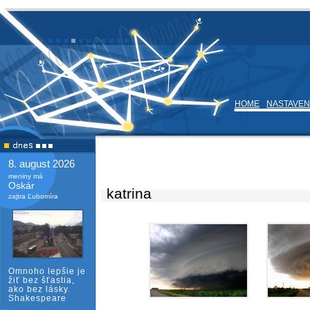
HOME
NASTAVEN
8. august 2026
meniny má
Oskár
katrina
zajtra Ľubomíra
Omnoho lepšie je
žiť bez šťastia,
ako bez lásky.
Shakespeare