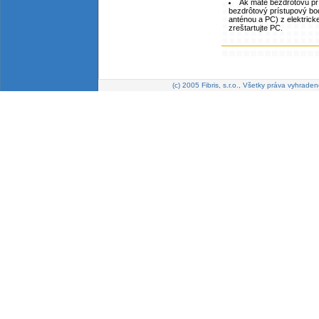
Ak máte bezdrôtovú pr
bezdrôtový prístupový bod
anténou a PC) z elektrick
zreštartujte PC.
(c) 2005 Fibris, s.r.o., Všetky práva vyhraden