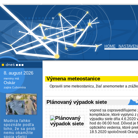
HOME
NASTAVEN
8. august 2026
Výmena meteostanice
meniny má
Oskár
Opravili sme meteostanicu, žiaľ anemometer a zrážk
zajtra Ľubomíra
Plánovaný výpadok siete
vopred sa ospravedlňujeme 
komplikácie, ktoré vyplynú 
výpadku siete dňa 4.6.2020 
Mudrca ľahko
hod do 06:00 hod. Dôvod je 
spoznáte podľa
optického vedenia, ktoré pre
toho, že sa proti
18.5.2020 spoločnosti Orang
nemu okamžite
spoja všetci