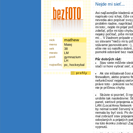
Nejde mi sieť...
Asi najčastejšie kladená ot
napísalo cez ichat, čiže ce
nevedia ako popísať svoj 
problém riadne, napríklad:
mi toto:, nejde mi prijať po
zdieľať, píše mi túto chyb
nejaký počítač, píše mi tút
mi:... V žiadnom prípad
mathew
nick
so slovami "niečo mi tu pí
meno
Matej
stávame jasnovidcami :-),
ešte nie sú natoľko dobr
vek
38
pomohli odstrániť bez ria
mesto
LM
profi
gymnazium
Pár dobrých rád:
LH
Stav siete môžete sled
najradšej
pc, hockeybal
stačí si hore vybrať
sieť
,
s
Ak ste inštalovali čosi
firewallom, alebo priamo f
nefunkčnosť nejakej sieť
práve toto - pokúste sa ho 
nie je príčinou chyby.
Skúste si pozrieť, či n
urobíte tak nasledovne: Št
panel, sieťové pripojenia a 
LAN (Local Area Network C
by nemal svietiť červený k
nemala by byť sivá. Po dvo
mal zobraziť stav pripojeni
odoslaných a prijatých pak
na túto ikonku zobrazí
Za
vypnutú.