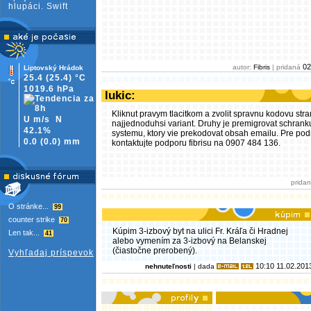
hlupáci. Swift
02
autor:
Fibris
| pridaná
Liptovský Hrádok
25.4
(25.4)
°C
1019.6 hPa
lukic:
Kliknut pravym tlacitkom a zvolit spravnu kodovu stra
U m/s
N
najjednoduhsi variant. Druhy je premigrovat schran
42.1%
systemu, ktory vie prekodovat obsah emailu. Pre pod
0.0
(
0.0)
mm
kontaktujte podporu fibrisu na 0907 484 136.
prida
O stránke...
99
counter strike
70
Kúpim 3-izbový byt na ulici Fr. Kráľa či Hradnej
Len tak...
41
alebo vymením za 3-izbový na Belanskej
(čiastočne prerobený).
Vyhľadaj príspevok
10:10 11.02.201
nehnuteľnosti
| dada