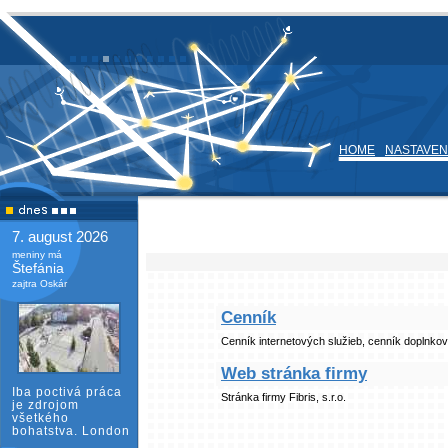
HOME
NASTAVEN
7. august 2026
meniny má
Štefánia
zajtra Oskár
Cenník
Cenník internetových služieb, cenník doplnkov
Web stránka firmy
Iba poctivá práca
Stránka firmy Fibris, s.r.o.
je zdrojom
všetkého
bohatstva. London