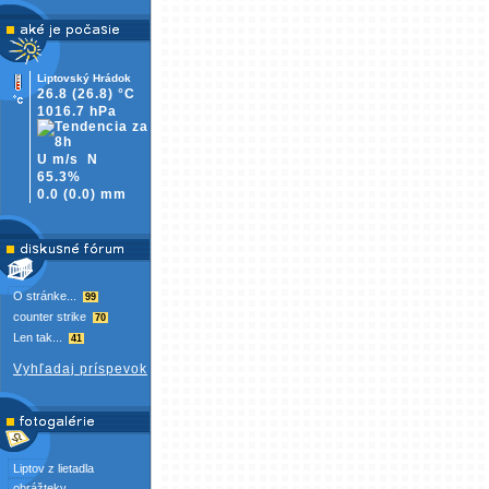
Liptovský Hrádok
26.8
(26.8)
°C
1016.7 hPa
U m/s
N
65.3%
0.0
(
0.0)
mm
O stránke...
99
counter strike
70
Len tak...
41
Vyhľadaj príspevok
Liptov z lietadla
obrážteky