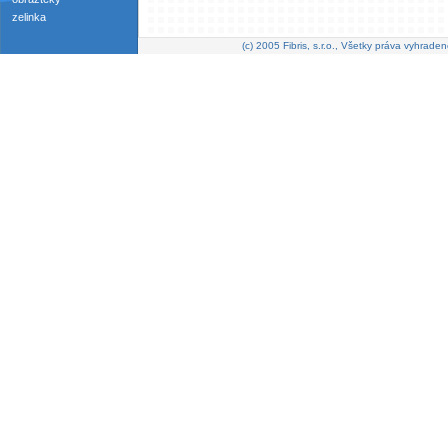
zelinka
(c) 2005 Fibris, s.r.o., Všetky práva vyhraden