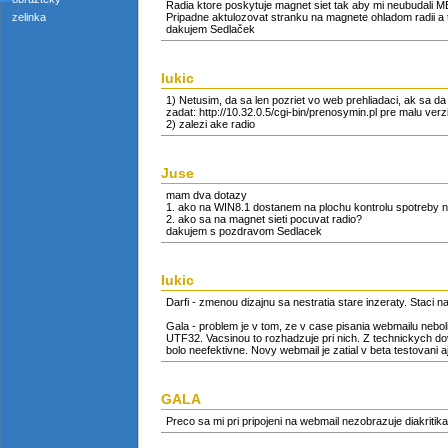
Radia ktore poskytuje magnet siet tak aby mi neubudali 
zelinka
Pripadne aktulozovat stranku na magnete ohladom radii a t
dakujem Sedlaček
lukic
1) Netusim, da sa len pozriet vo web prehliadaci, ak sa d
zadat: http://10.32.0.5/cgi-bin/prenosymin.pl pre malu verzi
2) zalezi ake radio
Juse
mam dva dotazy
1. ako na WIN8.1 dostanem na plochu kontrolu spotreby n
2. ako sa na magnet sieti pocuvat radio?
dakujem s pozdravom Sedlacek
lukic
Darfi - zmenou dizajnu sa nestratia stare inzeraty. Staci n
Gala - problem je v tom, ze v case pisania webmailu neb
UTF32. Vacsinou to rozhadzuje pri nich. Z technickych d
bolo neefektivne. Novy webmail je zatial v beta testovani a
GALA
Preco sa mi pri pripojeni na webmail nezobrazuje diakriti