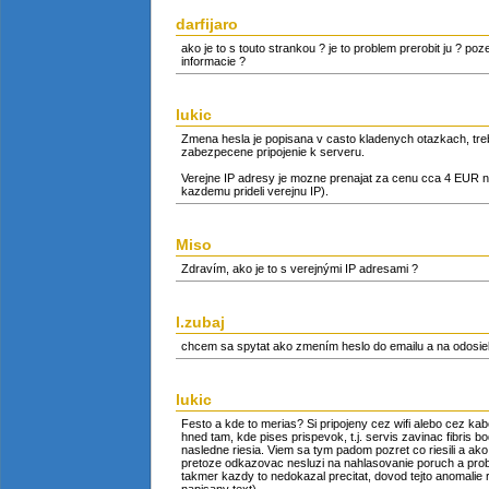
darfijaro
ako je to s touto strankou ? je to problem prerobit ju ? poz
informacie ?
lukic
Zmena hesla je popisana v casto kladenych otazkach, treb
zabezpecene pripojenie k serveru.
Verejne IP adresy je mozne prenajat za cenu cca 4 EUR na
kazdemu prideli verejnu IP).
Miso
Zdravím, ako je to s verejnými IP adresami ?
l.zubaj
chcem sa spytat ako zmením heslo do emailu a na odosi
lukic
Festo a kde to merias? Si pripojeny cez wifi alebo cez ka
hned tam, kde pises prispevok, t.j. servis zavinac fibris b
nasledne riesia. Viem sa tym padom pozret co riesili a ako 
pretoze odkazovac nesluzi na nahlasovanie poruch a problem
takmer kazdy to nedokazal precitat, dovod tejto anomalie ri