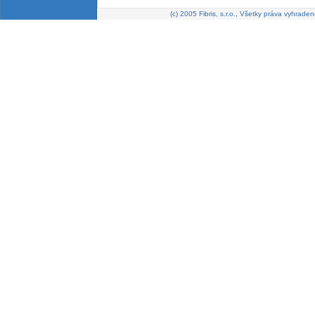
(c) 2005 Fibris, s.r.o., Všetky práva vyhraden