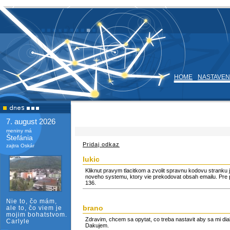
HOME
NASTAVEN
7. august 2026
meniny má
Štefánia
Pridaj odkaz
zajtra Oskár
lukic
Kliknut pravym tlacitkom a zvolit spravnu kodovu stranku 
noveho systemu, ktory vie prekodovat obsah emailu. Pre p
136.
Nie to, čo mám,
brano
ale to, čo viem je
mojim bohatstvom.
Zdravim, chcem sa opytat, co treba nastavit aby sa mi di
Carlyle
Dakujem.