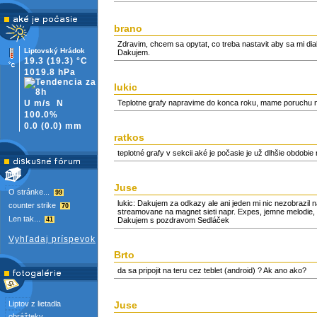
brano
Zdravim, chcem sa opytat, co treba nastavit aby sa mi di
Liptovský Hrádok
Dakujem.
19.3
(19.3)
°C
1019.8 hPa
lukic
U m/s
N
Teplotne grafy napravime do konca roku, mame poruchu n
100.0%
0.0
(
0.0)
mm
ratkos
teplotné grafy v sekcii aké je počasie je už dlhšie obdobi
Juse
O stránke...
99
lukic: Dakujem za odkazy ale ani jeden mi nic nezobrazil 
counter strike
70
streamovane na magnet sieti napr. Expes, jemne melodie, 
Len tak...
41
Dakujem s pozdravom Sedláček
Vyhľadaj príspevok
Brto
da sa pripojit na teru cez teblet (android) ? Ak ano ako?
Liptov z lietadla
Juse
obrážteky