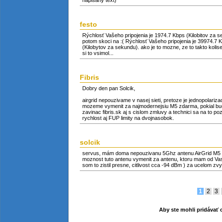
napisany text)
festo
Rýchlosť Vašeho pripojenia je 1974.7 Kbps (Kilobitov za s
potom skoci na :( Rýchlosť Vašeho pripojenia je 39974.7 K
(Kilobytov za sekundu). ako je to mozne, ze to takto kolis
si to vsimol...
Fibris
Dobry den pan Solcik,
airgrid nepouzivame v nasej sieti, pretoze je jednopolari
mozeme vymenit za najmodernejsiu M5 zdarma, pokial bude
zavinac fibris.sk aj s cislom zmluvy a technici sa na t
rychlost aj FUP limity na dvojnasobok.
solcik
servus, mám doma nepouzivanu 5Ghz antenu AirGrid M5 (23 d
moznost tuto antenu vymenit za antenu, ktoru mam od Vas 
som to zistil presne, citlivost cca -94 dBm ) za ucelom zvyse
1
2
3
Aby ste mohli pridávať o